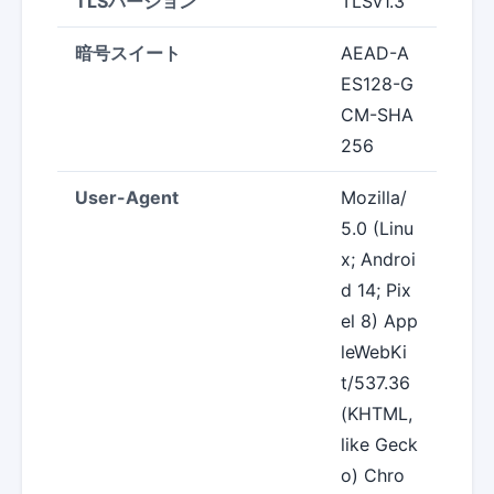
TLSバージョン
TLSv1.3
暗号スイート
AEAD-A
ES128-G
CM-SHA
256
User-Agent
Mozilla/
5.0 (Linu
x; Androi
d 14; Pix
el 8) App
leWebKi
t/537.36
(KHTML,
like Geck
o) Chro