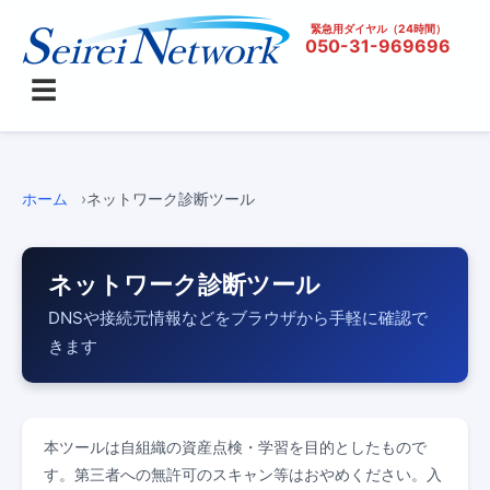
緊急用ダイヤル（24時間）
050-31-969696
☰
ホーム
ネットワーク診断ツール
ネットワーク診断ツール
DNSや接続元情報などをブラウザから手軽に確認で
きます
本ツールは自組織の資産点検・学習を目的としたもので
す。第三者への無許可のスキャン等はおやめください。入